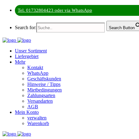
Tel. 01732804423 oder via WhatsApp
Search for:
Search Button
Unser Sortiment
Liefergebiet
Mehr
Kontakt
WhatsApp
Geschäftskunden
Hinweise / Tipps
Mietbedingungen
Zahlungsarten
Versandarten
AGB
Mein Konto
verwalten
Warenkorb