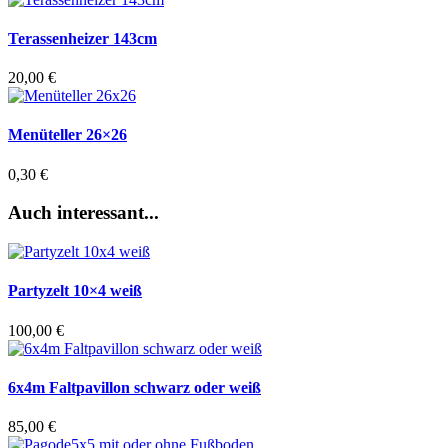
Terassenheizer 143cm
20,00
€
Menüteller 26×26
0,30
€
Auch interessant...
Partyzelt 10×4 weiß
100,00
€
6x4m Faltpavillon schwarz oder weiß
85,00
€