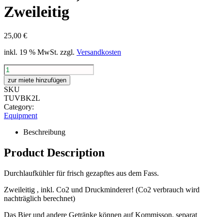
Zweileitig
25,00
€
inkl. 19 % MwSt.
zzgl.
Versandkosten
Bierkühler;
Durchlaufkühler
zur miete hinzufügen
Zweileitig
SKU
Menge
TUVBK2L
Category:
Equipment
Beschreibung
Product Description
Durchlaufkühler für frisch gezapftes aus dem Fass.
Zweileitig , inkl. Co2 und Druckminderer! (Co2 verbrauch wird
nachträglich berechnet)
Das Bier und andere Getränke können auf Kommisson, separat