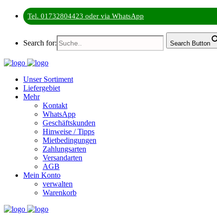
Tel. 01732804423 oder via WhatsApp
Search for:
Search Button
Unser Sortiment
Liefergebiet
Mehr
Kontakt
WhatsApp
Geschäftskunden
Hinweise / Tipps
Mietbedingungen
Zahlungsarten
Versandarten
AGB
Mein Konto
verwalten
Warenkorb